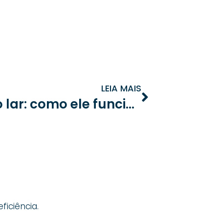
LEIA MAIS
Direito à intimidade no lar: como ele funciona em condomínios?
iciência.