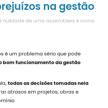
prejuízos na gestão
 à nulidade de uma assembleia e como
 é um problema sério que pode
 o bom funcionamento da gestão
la,
todas as decisões tomadas nela
rar atrasos em projetos, obras e
mínio.