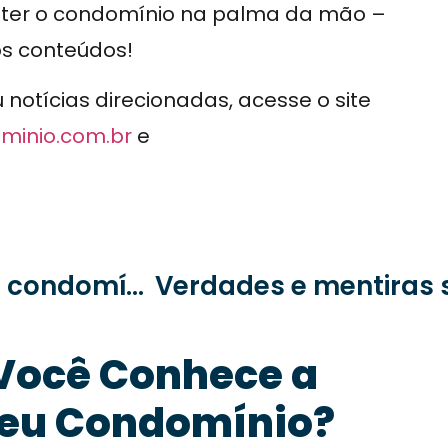
e ter o condomínio na palma da mão –
os conteúdos!
otícias direcionadas, acesse o site
minio.com.br
e
Como organizar assembleias de condomínio e evitar imprevistos
Você Conhece a
eu Condomínio?