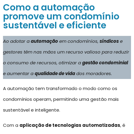
Como a automação
promove um condomínio
sustentável e eficiente
Ao adotar a
automação
em condomínios,
síndicos
e
gestores têm nas mãos um recurso valioso para reduzir
o consumo de recursos, otimizar a
gestão condominial
e aumentar a
qualidade de vida
dos moradores.
A automação tem transformado o modo como os
condomínios operam, permitindo uma gestão mais
sustentável e inteligente.
Com a
aplicação de tecnologias automatizadas
, é