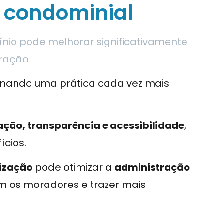
 condominial
nio pode melhorar significativamente
tração.
rnando uma prática cada vez mais
ção, transparência e acessibilidade
,
ícios.
lização
pode otimizar a
administração
m os moradores e trazer mais