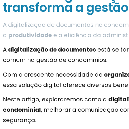
transforma a gestão
A digitalização de documentos no condomí
a
produtividade
e a eficiência da adminis
A
digitalização de documentos
está se to
comum na gestão de condomínios.
Com a crescente necessidade de
organiza
essa solução digital oferece diversos benef
Neste artigo, exploraremos como a
digita
condominial
, melhorar a comunicação co
segurança.