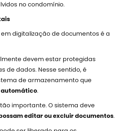
lvidos no condomínio.
tais
m digitalização de documentos é a
almente devem estar protegidas
as de dados. Nesse sentido, é
sistema de armazenamento que
 automático
.
o importante. O sistema deve
possam editar ou excluir documentos
.
pode ser liberado para os