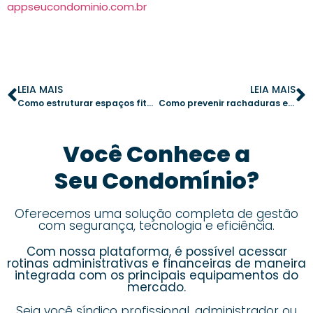
appseucondominio.com.br
LEIA MAIS
LEIA MAIS
Como estruturar espaços fitness ao ar livre e garantir sua eficiência no condomínio
Como prevenir rachaduras estruturais em prédios com mais de 20 anos
Você Conhece a
Seu Condomínio?
Oferecemos uma solução completa de gestão
com segurança, tecnologia e eficiência.
Com nossa plataforma, é possível acessar
rotinas administrativas e financeiras de maneira
integrada com os principais equipamentos do
mercado.
Seja você síndico profissional, administrador ou