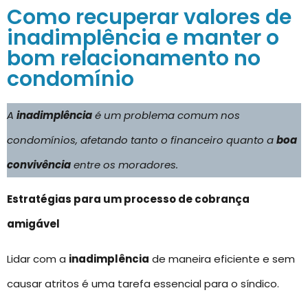
Como recuperar valores de
inadimplência e manter o
bom relacionamento no
condomínio
A
inadimplência
é um problema comum nos
condomínios, afetando tanto o financeiro quanto a
boa
convivência
entre os moradores.
Estratégias para um processo de cobrança
amigável
Lidar com a
inadimplência
de maneira eficiente e sem
causar atritos é uma tarefa essencial para o síndico.