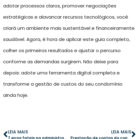
adotar processos claros, promover negociações
estratégicas e alavancar recursos tecnológicos, você
criará um ambiente mais sustentável e financeiramente
saudável. Agora, é hora de aplicar este guia completo,
colher os primeiros resultados e ajustar o percurso
conforme as demandas surgirem. Não deixe para
depois: adote uma ferramenta digital completa e
transforme a gestão de custos do seu condomínio
ainda hoje.
LEIA MAIS
LEIA MAIS
7 erros fatais na administração condominial que você precisa evitar (urgentemente!)
Prestação de contas do condomínio: como fazer de forma transparente e impecável