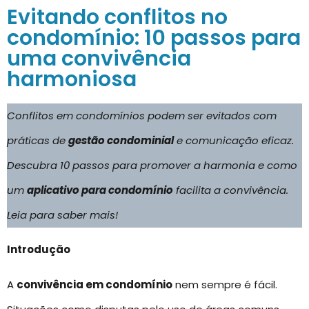
Evitando conflitos no
condomínio: 10 passos para
uma convivência
harmoniosa
Conflitos em condomínios podem ser evitados com
práticas de
gestão condominial
e comunicação eficaz.
Descubra 10 passos para promover a harmonia e como
um
aplicativo para condomínio
facilita a convivência.
Leia para saber mais!
Introdução
A
convivência em condomínio
nem sempre é fácil.