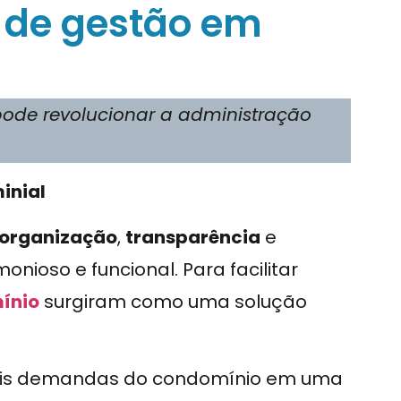
a de gestão em
ode revolucionar a administração
inial
organização
,
transparência
e
ioso e funcional. Para facilitar
ínio
surgiram como uma solução
ipais demandas do condomínio em uma