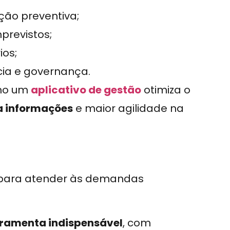
ão preventiva;
previstos;
ios;
cia e governança.
omo um
aplicativo de gestão
otimiza o
a informações
e maior agilidade na
 para atender às demandas
rramenta indispensável
, com