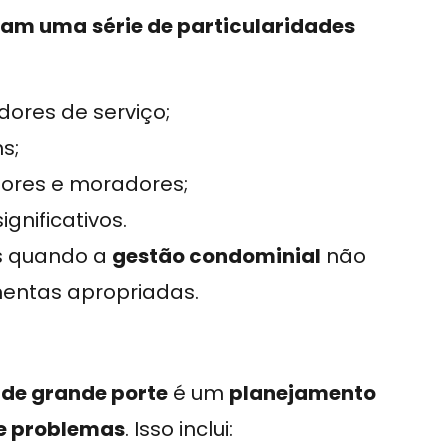
ntam uma
série de particularidades
adores de serviço;
s;
dores e moradores;
gnificativos.
s quando a
gestão condominial
não
mentas apropriadas.
de grande porte
é um
planejamento
e problemas
. Isso inclui: