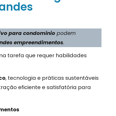
randes
tivo para condomínio
podem
ndes empreendimentos
.
a tarefa que requer habilidades
co
, tecnologia e práticas sustentáveis
ação eficiente e satisfatória para
imentos