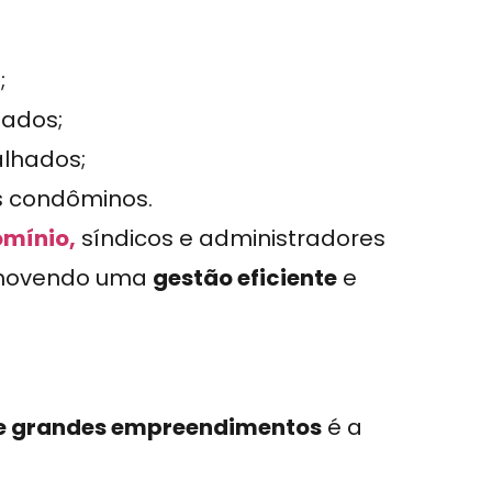
;
ados;
alhados;
s condôminos.
omínio,
síndicos e administradores
omovendo uma
gestão eficiente
e
e grandes empreendimentos
é a