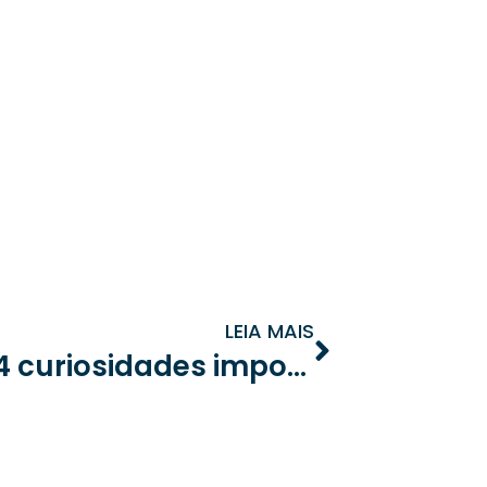
LEIA MAIS
Assembleias: confira 4 curiosidades importantíssimas mais que pouca gente sabe