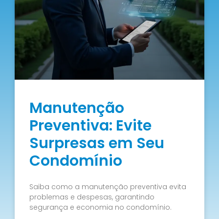
Manutenção
Preventiva: Evite
Surpresas em Seu
Condomínio
Saiba como a manutenção preventiva evita
problemas e despesas, garantindo
segurança e economia no condomínio.