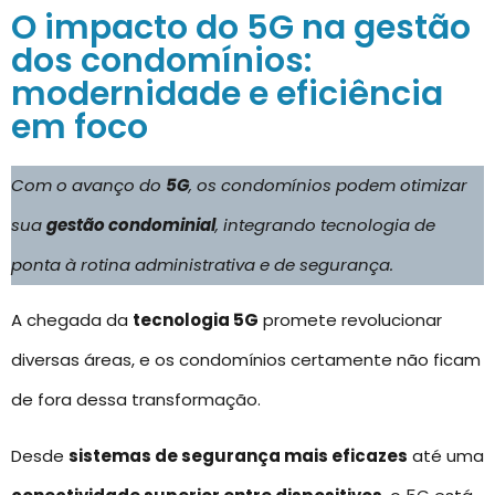
O impacto do 5G na gestão
dos condomínios:
modernidade e eficiência
em foco
Com o avanço do
5G
, os condomínios podem otimizar
sua
gestão condominial
, integrando tecnologia de
ponta à rotina administrativa e de segurança.
A chegada da
tecnologia 5G
promete revolucionar
diversas áreas, e os condomínios certamente não ficam
de fora dessa transformação.
Desde
sistemas de segurança mais eficazes
até uma