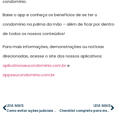
condomínio.
Baixe o app e conheça os benefícios de se ter o
condomínio na palma da mão – além de ficar por dentro
de todos os nossos conteúdos!
Para mais informações, demonstrações ou notícias
direcionadas, acesse o site dos nossos aplicativos:
aplicativoseucondominio.com.br
e
appseucondominio.com.br
LEIA MAIS
LEIA MAIS
Como evitar ações judiciais em condomínios: estratégias e boas práticas
Checklist completo para inspeção predial: dicas essenciais para síndicos