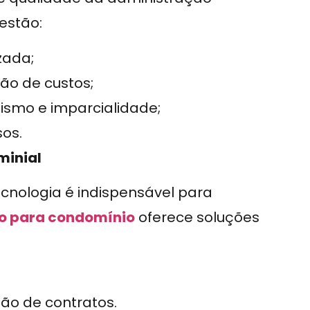
 estão:
zada;
ão de custos;
lismo e imparcialidade;
sos.
minial
cnologia é indispensável para
vo para condomínio
oferece soluções
o de contratos.