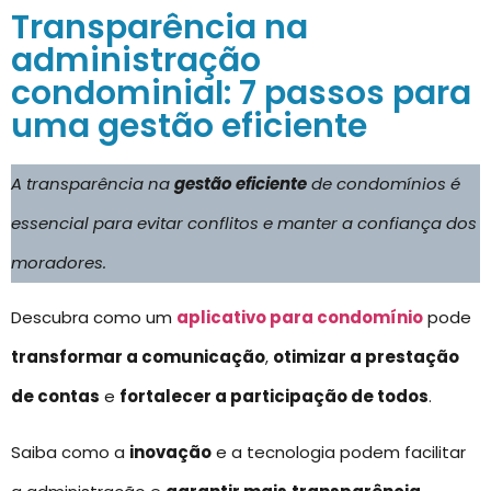
Transparência na
administração
condominial: 7 passos para
uma gestão eficiente
A transparência na
gestão eficiente
de condomínios é
essencial para evitar conflitos e manter a confiança dos
moradores.
Descubra como um
aplicativo para condomínio
pode
transformar a comunicação
,
otimizar a prestação
de contas
e
fortalecer a participação de todos
.
Saiba como a
inovação
e a tecnologia podem facilitar